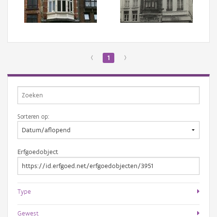
Aanmelden
‹
1
›
Sorteren op:
Erfgoedobject
Type
Gewest