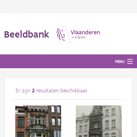
Beeldbank
MENU
Afbeeldingen
Er zijn
2
resultaten beschikbaar.
#BeeldIndeKijker
Hergebruik
Over ons