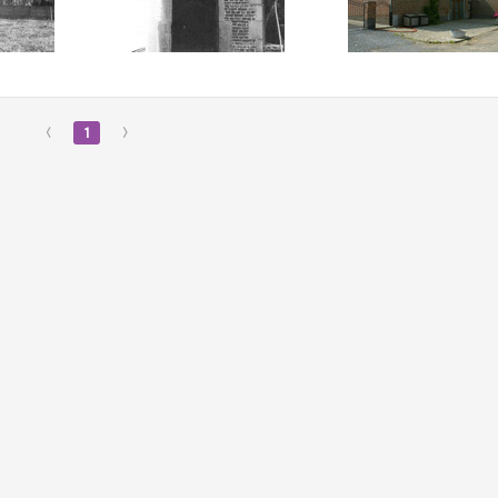
‹
1
›