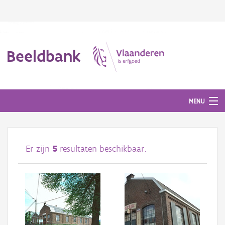
Beeldbank
MENU
Afbeeldingen
Er zijn
5
resultaten beschikbaar.
#BeeldIndeKijker
Hergebruik
Over ons