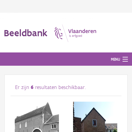
Beeldbank
MENU
Afbeeldingen
Er zijn
6
resultaten beschikbaar.
#BeeldIndeKijker
Hergebruik
Over ons