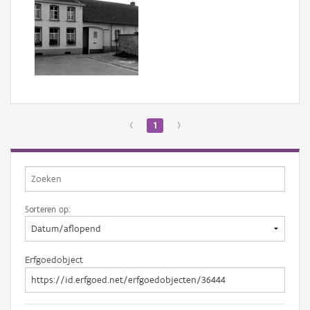
‹
1
›
Sorteren op:
Erfgoedobject