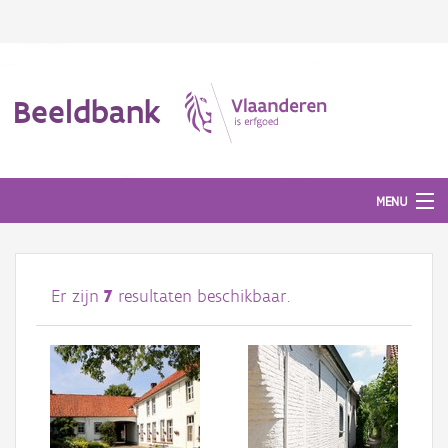
Beeldbank
MENU
Afbeeldingen
Er zijn
7
resultaten beschikbaar.
#BeeldIndeKijker
Hergebruik
Over ons