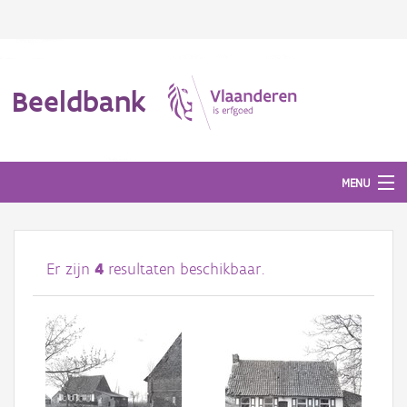
Beeldbank
MENU
Afbeeldingen
Er zijn
4
resultaten beschikbaar.
#BeeldIndeKijker
Hergebruik
Over ons