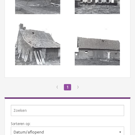
Aanmelden
‹
1
›
Sorteren op: