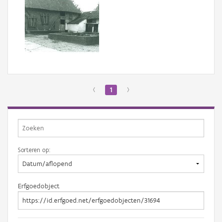
‹
1
›
Sorteren op:
Erfgoedobject