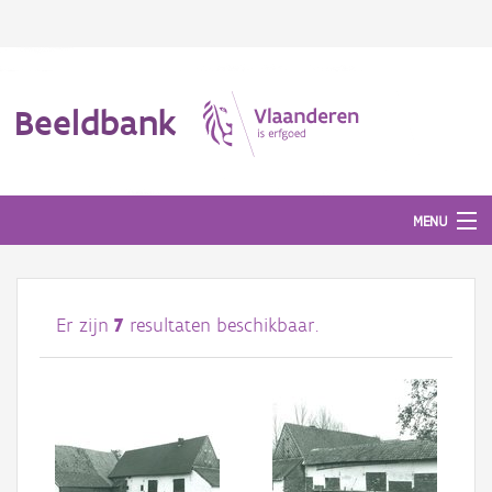
Beeldbank
MENU
Afbeeldingen
Er zijn
7
resultaten beschikbaar.
#BeeldIndeKijker
Hergebruik
Over ons