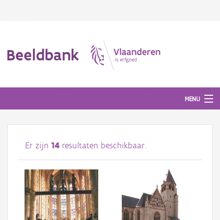
Beeldbank
MENU
Afbeeldingen
Er zijn
14
resultaten beschikbaar.
#BeeldIndeKijker
Hergebruik
Over ons