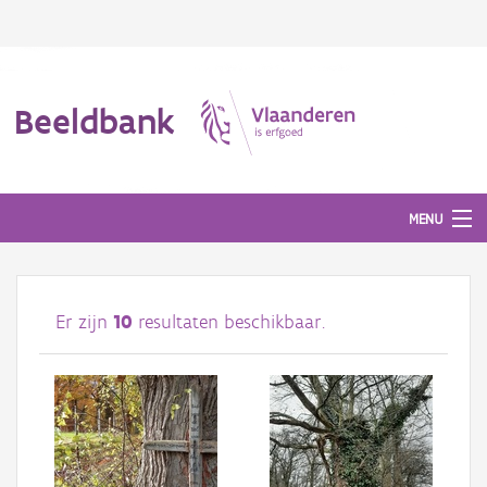
Beeldbank
MENU
Afbeeldingen
Er zijn
10
resultaten beschikbaar.
#BeeldIndeKijker
Hergebruik
Over ons