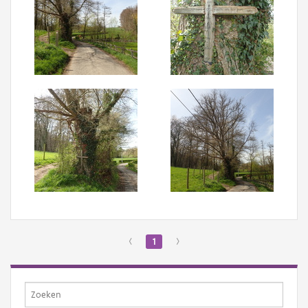
‹
1
›