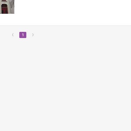
‹
1
›