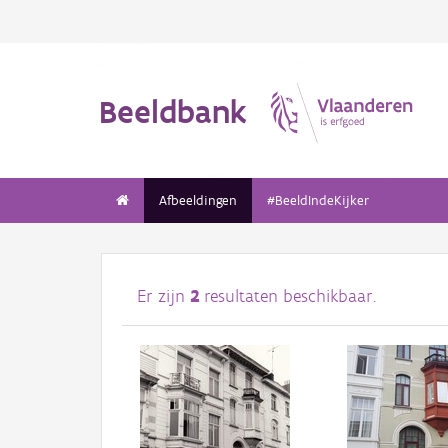
Beeldbank
Afbeeldingen
#BeeldIndeKijker
Er zijn
2
resultaten beschikbaar.