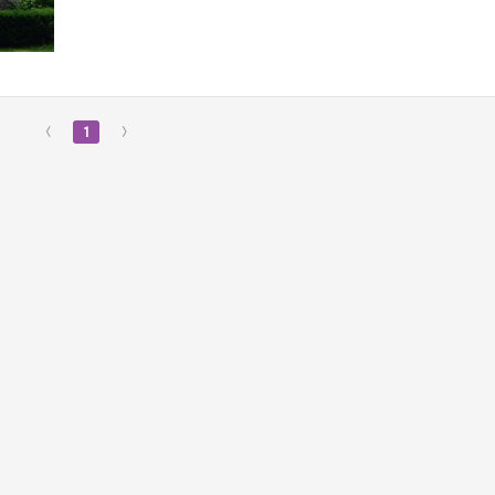
‹
1
›