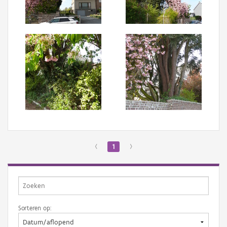
Aanmelden
‹
1
›
Sorteren op: