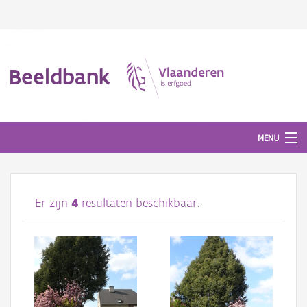
Beeldbank
MENU
Afbeeldingen
Er zijn
4
resultaten beschikbaar.
#BeeldIndeKijker
Hergebruik
Over ons