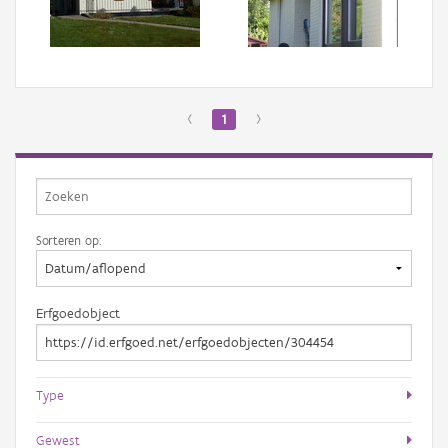
Aanmelden
‹
1
›
Sorteren op:
Erfgoedobject
Type
Gewest