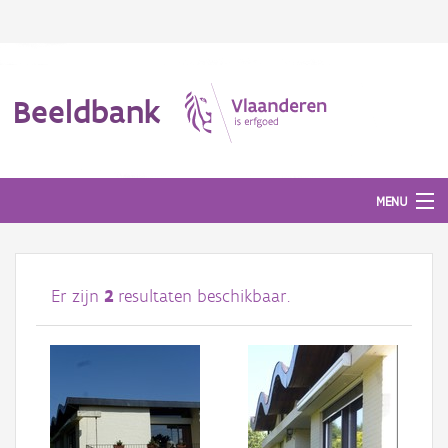
Beeldbank
MENU
Afbeeldingen
Er zijn
2
resultaten beschikbaar.
#BeeldIndeKijker
Hergebruik
Over ons