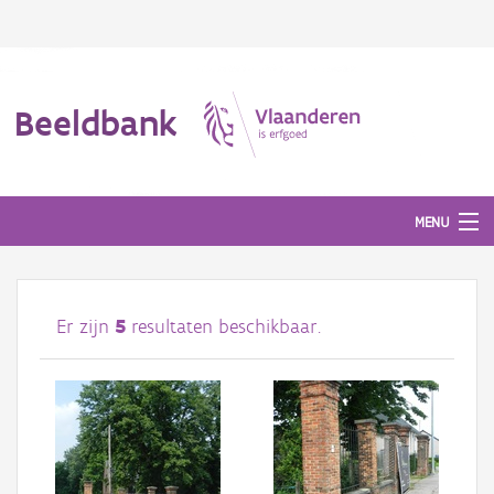
Beeldbank
MENU
Afbeeldingen
Er zijn
5
resultaten beschikbaar.
#BeeldIndeKijker
Hergebruik
Over ons