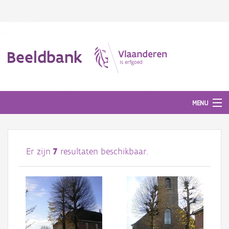
Beeldbank
MENU
Afbeeldingen
Er zijn
7
resultaten beschikbaar.
#BeeldIndeKijker
Hergebruik
Over ons