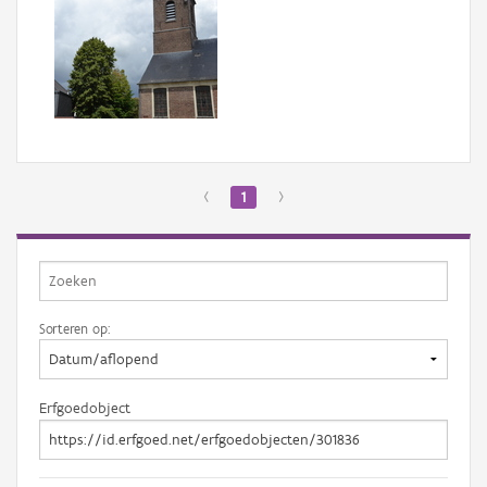
‹
1
›
Sorteren op:
Erfgoedobject