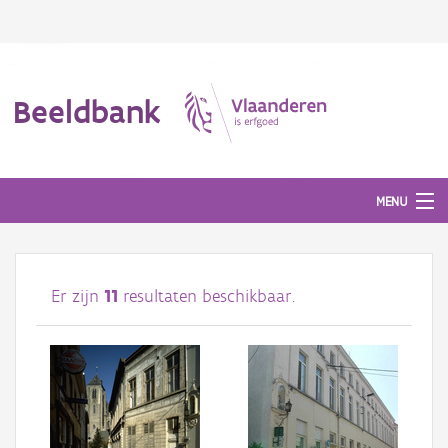
Beeldbank
MENU
Afbeeldingen
Er zijn
11
resultaten beschikbaar.
#BeeldIndeKijker
Hergebruik
Over ons