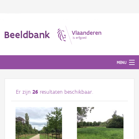
Beeldbank
MENU
Afbeeldingen
Er zijn
26
resultaten beschikbaar.
#BeeldIndeKijker
Hergebruik
Over ons