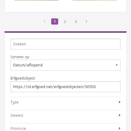
‹
1
2
3
›
Sorteren op:
Erfgoedobject
Type
Gewest
Provincie