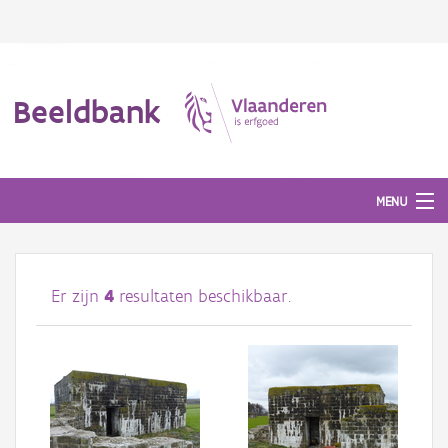
Beeldbank
MENU
Afbeeldingen
Er zijn
4
resultaten beschikbaar.
#BeeldIndeKijker
Hergebruik
Over ons