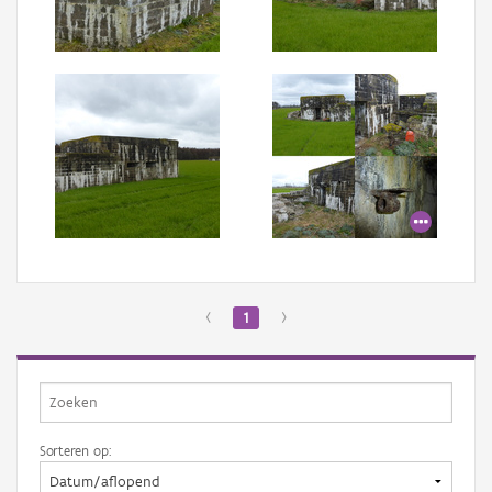
Aanmelden
‹
1
›
Sorteren op: