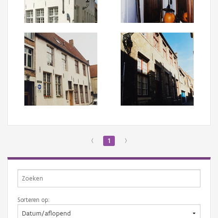
Aanmelden
‹
1
›
Sorteren op: