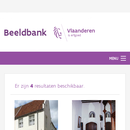
Beeldbank
MENU
Afbeeldingen
Er zijn
4
resultaten beschikbaar.
#BeeldIndeKijker
Hergebruik
Over ons