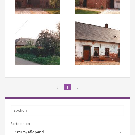
Aanmelden
‹
1
›
Sorteren op: