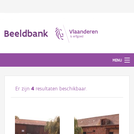
Beeldbank
MENU
Afbeeldingen
Er zijn
4
resultaten beschikbaar.
#BeeldIndeKijker
Hergebruik
Over ons