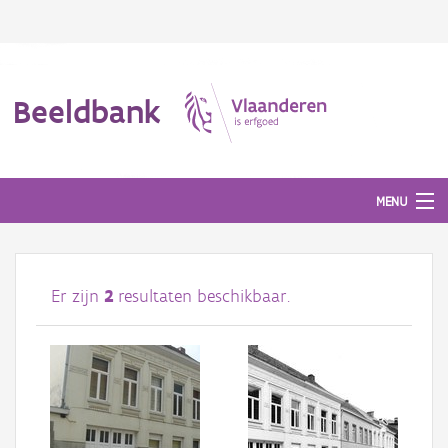
Beeldbank
MENU
Afbeeldingen
Er zijn
2
resultaten beschikbaar.
#BeeldIndeKijker
Hergebruik
Over ons