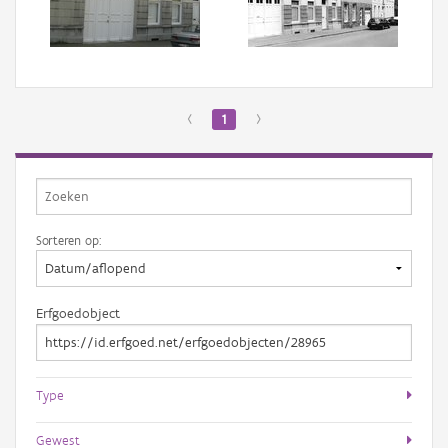
Aanmelden
‹
1
›
Sorteren op:
Erfgoedobject
Type
Gewest