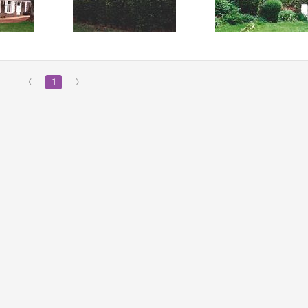
‹
1
›