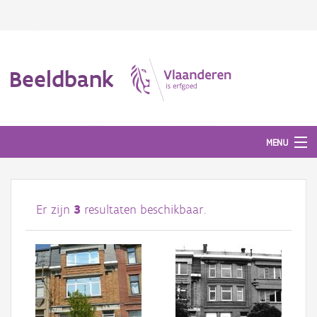
Beeldbank
MENU
Afbeeldingen
Er zijn
3
resultaten beschikbaar.
#BeeldIndeKijker
Hergebruik
Over ons