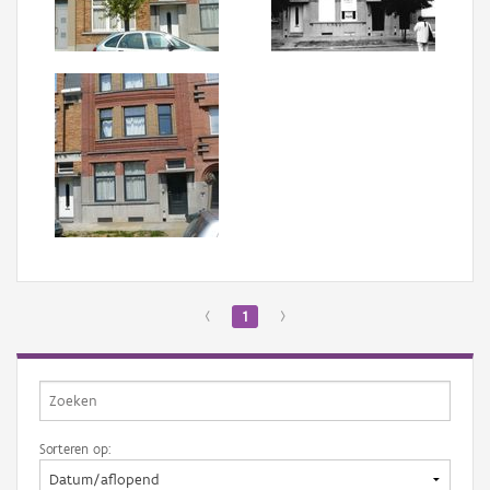
Aanmelden
‹
1
›
Sorteren op: