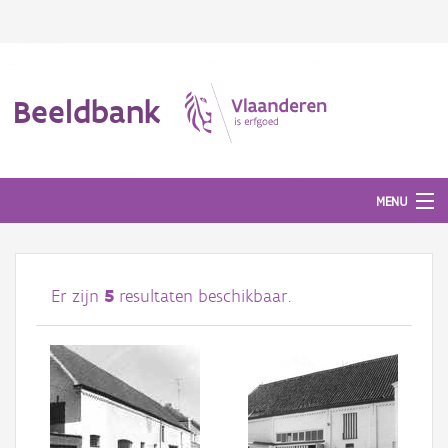
Beeldbank
MENU
Afbeeldingen
Er zijn
5
resultaten beschikbaar.
#BeeldIndeKijker
Hergebruik
Over ons