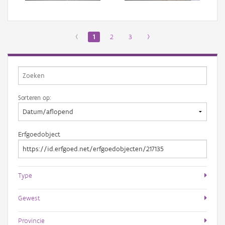
‹
1
2
3
›
Sorteren op:
Erfgoedobject
Type
Gewest
Provincie