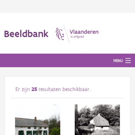
Beeldbank
MENU
Afbeeldingen
Er zijn
25
resultaten beschikbaar.
#BeeldIndeKijker
Hergebruik
Over ons