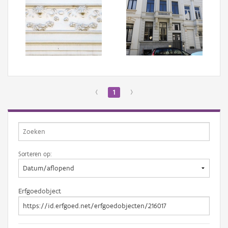
‹
1
›
Sorteren op:
Erfgoedobject