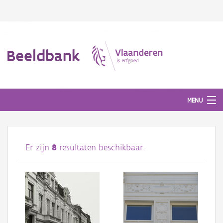
Beeldbank
MENU
Afbeeldingen
Er zijn
8
resultaten beschikbaar.
#BeeldIndeKijker
Hergebruik
Over ons