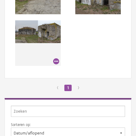
Aanmelden
‹
1
›
Sorteren op: