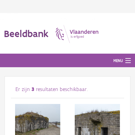
Beeldbank
MENU
Afbeeldingen
Er zijn
3
resultaten beschikbaar.
#BeeldIndeKijker
Hergebruik
Over ons