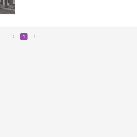
‹
1
›