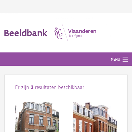
Beeldbank
MENU
Afbeeldingen
Er zijn
2
resultaten beschikbaar.
#BeeldIndeKijker
Hergebruik
Over ons