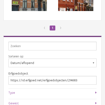
Aanmelden
‹
1
›
Sorteren op:
Erfgoedobject
Type
Gewest