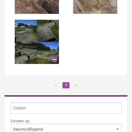
Aanmelden
‹
1
›
Sorteren op: