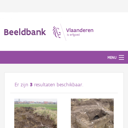
Beeldbank
MENU
Afbeeldingen
Er zijn
3
resultaten beschikbaar.
#BeeldIndeKijker
Hergebruik
Over ons