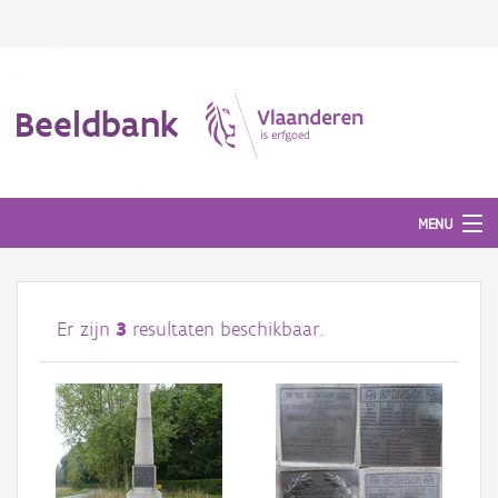
Beeldbank
MENU
Afbeeldingen
Er zijn
3
resultaten beschikbaar.
#BeeldIndeKijker
Hergebruik
Over ons