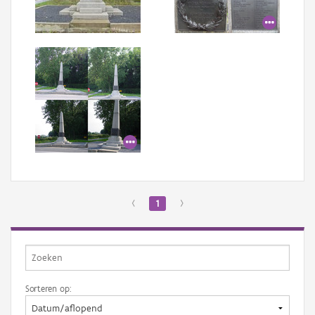
Aanmelden
‹
1
›
Sorteren op: