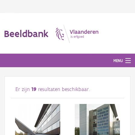
Beeldbank
MENU
Afbeeldingen
Er zijn
19
resultaten beschikbaar.
#BeeldIndeKijker
Hergebruik
Over ons