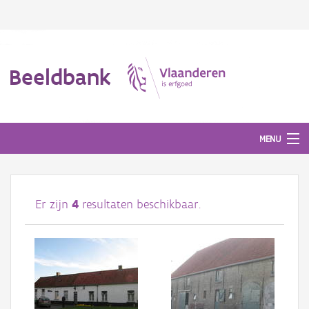
Beeldbank
MENU
Afbeeldingen
Er zijn
4
resultaten beschikbaar.
#BeeldIndeKijker
Hergebruik
Over ons