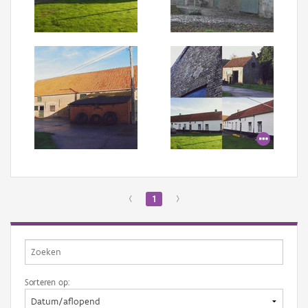
Aanmelden
‹
1
›
Sorteren op: