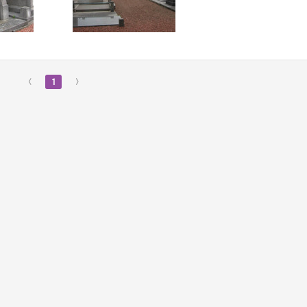
‹
1
›