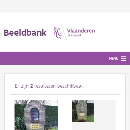
Beeldbank
MENU
Afbeeldingen
Er zijn
2
resultaten beschikbaar.
#BeeldIndeKijker
Hergebruik
Over ons