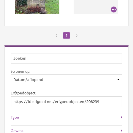
Aanmelden
‹
1
›
Sorteren op:
Erfgoedobject
Type
Gewest