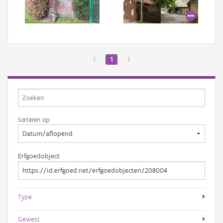
Aanmelden
‹
1
›
Sorteren op:
Erfgoedobject
Type
Gewest