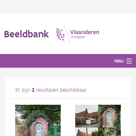
Beeldbank
MENU
Afbeeldingen
Er zijn
2
resultaten beschikbaar.
#BeeldIndeKijker
Hergebruik
Over ons