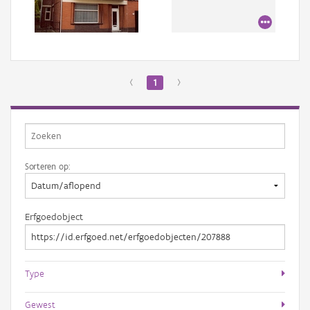
Aanmelden
‹
1
›
Sorteren op:
Erfgoedobject
Type
Gewest