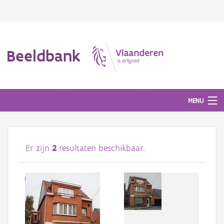
Beeldbank
MENU
Afbeeldingen
Er zijn
2
resultaten beschikbaar.
#BeeldIndeKijker
Hergebruik
Over ons