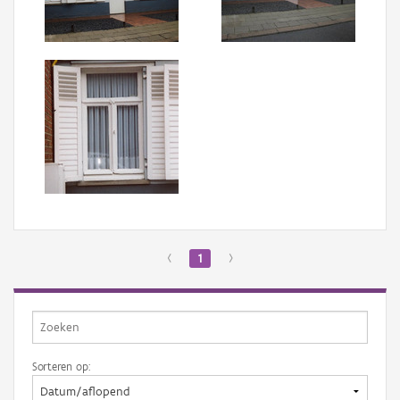
Aanmelden
‹
1
›
Sorteren op: