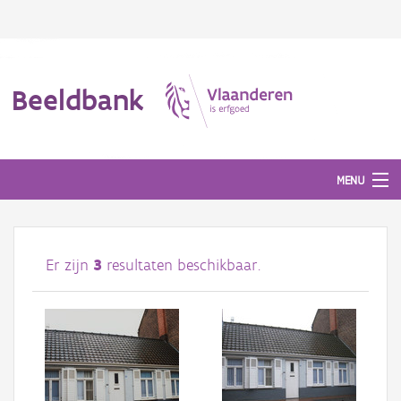
Beeldbank
MENU
Afbeeldingen
Er zijn
3
resultaten beschikbaar.
#BeeldIndeKijker
Hergebruik
Over ons