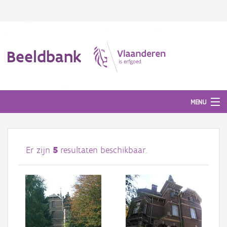
Beeldbank
MENU
Afbeeldingen
Er zijn
5
resultaten beschikbaar.
#BeeldIndeKijker
Hergebruik
Over ons