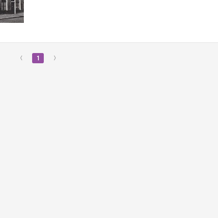
‹
1
›