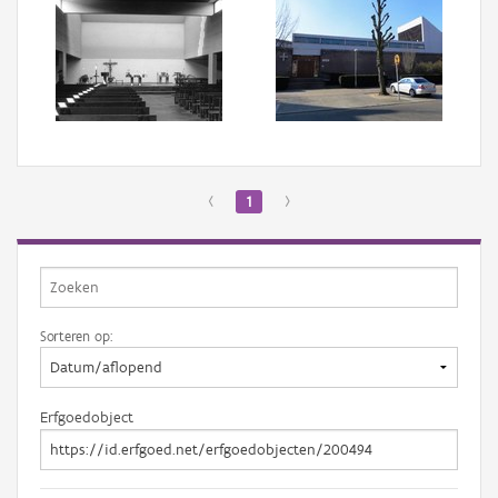
‹
1
›
Sorteren op:
Erfgoedobject