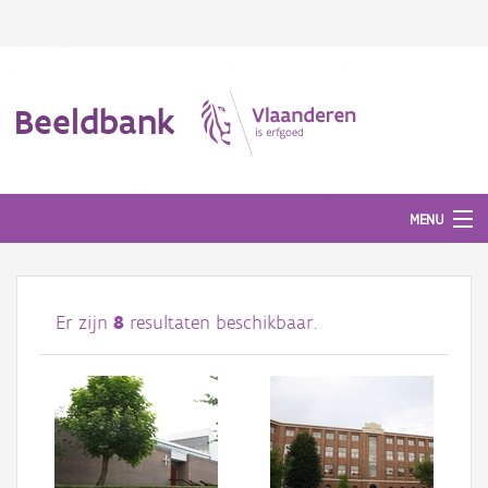
Beeldbank
MENU
Afbeeldingen
Er zijn
8
resultaten beschikbaar.
#BeeldIndeKijker
Hergebruik
Over ons