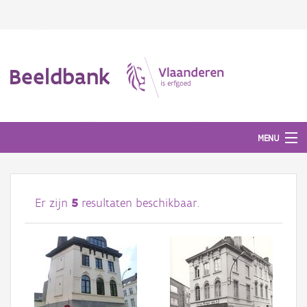
Beeldbank
MENU
Afbeeldingen
Er zijn
5
resultaten beschikbaar.
#BeeldIndeKijker
Hergebruik
Over ons