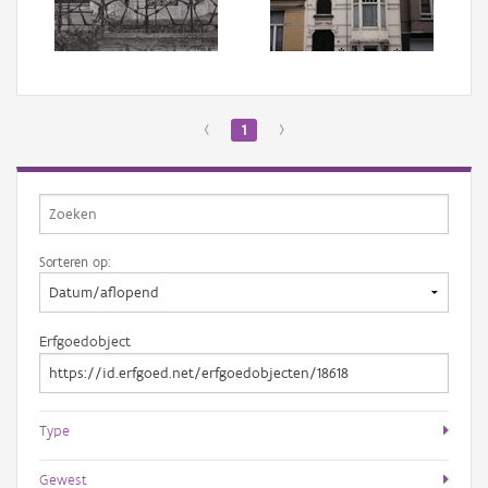
Aanmelden
‹
1
›
Sorteren op:
Erfgoedobject
Type
Gewest