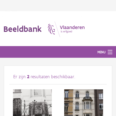
Beeldbank
MENU
Afbeeldingen
Er zijn
2
resultaten beschikbaar.
#BeeldIndeKijker
Hergebruik
Over ons