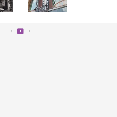
‹
1
›