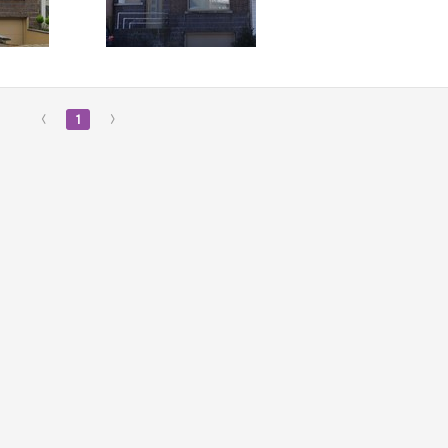
‹
1
›