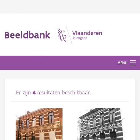
Beeldbank
MENU
Afbeeldingen
Er zijn
4
resultaten beschikbaar.
#BeeldIndeKijker
Hergebruik
Over ons