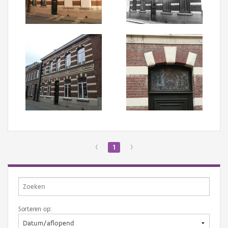
Aanmelden
‹
1
›
Sorteren op: