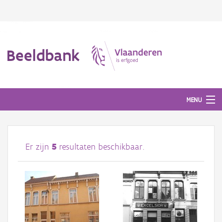
Beeldbank
MENU
Afbeeldingen
Er zijn
5
resultaten beschikbaar.
#BeeldIndeKijker
Hergebruik
Over ons