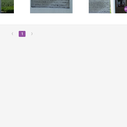
‹
1
›