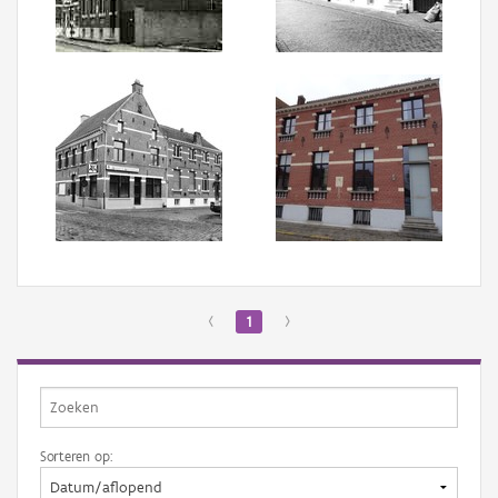
Aanmelden
‹
1
›
Sorteren op: