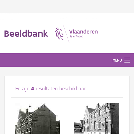
Beeldbank
MENU
Afbeeldingen
Er zijn
4
resultaten beschikbaar.
#BeeldIndeKijker
Hergebruik
Over ons