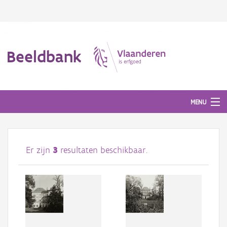
Beeldbank
MENU
Afbeeldingen
Er zijn
3
resultaten beschikbaar.
#BeeldIndeKijker
Hergebruik
Over ons