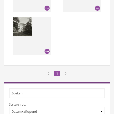
Aanmelden
‹
1
›
Sorteren op: